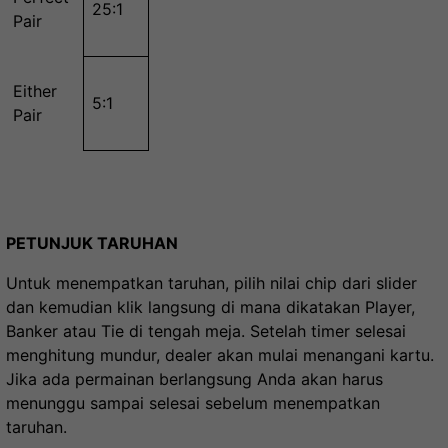
25:1
Pair
Either
5:1
Pair
PETUNJUK TARUHAN
Untuk menempatkan taruhan, pilih nilai chip dari slider
dan kemudian klik langsung di mana dikatakan Player,
Banker atau Tie di tengah meja. Setelah timer selesai
menghitung mundur, dealer akan mulai menangani kartu.
Jika ada permainan berlangsung Anda akan harus
menunggu sampai selesai sebelum menempatkan
taruhan.