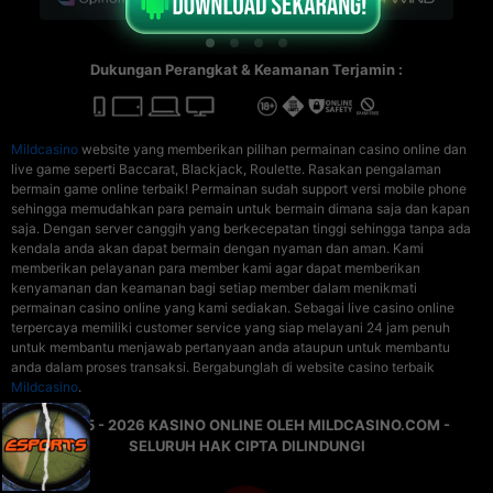
Dukungan Perangkat & Keamanan Terjamin :
Mildcasino
website yang memberikan pilihan permainan casino online dan
live game seperti Baccarat, Blackjack, Roulette. Rasakan pengalaman
bermain game online terbaik! Permainan sudah support versi mobile phone
sehingga memudahkan para pemain untuk bermain dimana saja dan kapan
saja. Dengan server canggih yang berkecepatan tinggi sehingga tanpa ada
kendala anda akan dapat bermain dengan nyaman dan aman. Kami
memberikan pelayanan para member kami agar dapat memberikan
kenyamanan dan keamanan bagi setiap member dalam menikmati
permainan casino online yang kami sediakan. Sebagai live casino online
terpercaya memiliki customer service yang siap melayani 24 jam penuh
untuk membantu menjawab pertanyaan anda ataupun untuk membantu
anda dalam proses transaksi. Bergabunglah di website casino terbaik
Mildcasino
.
© 2015 - 2026 KASINO ONLINE OLEH MILDCASINO.COM -
SELURUH HAK CIPTA DILINDUNGI